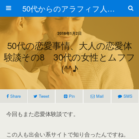
50代からのアラフィフ人生の楽しみ方
2016年1月2日
50代の恋愛事情、大人の恋愛体
験談その8 30代の女性とムフフ
(^^♪
Share
Tweet
Pin
Mail
SMS
今回もまた恋愛体験談です。
この人も出会い系サイトで知り合ったんですね。