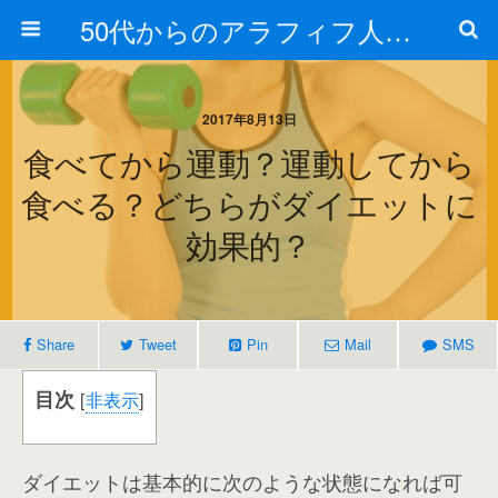
50代からのアラフィフ人生の楽しみ方
2017年8月13日
食べてから運動？運動してから
食べる？どちらがダイエットに
効果的？
Share
Tweet
Pin
Mail
SMS
目次
[
非表示
]
ダイエットは基本的に次のような状態になれば可