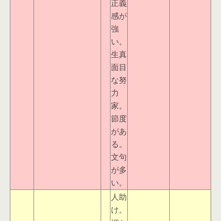
正義
感が
強
い。
生真
面目
な努
力
家。
節度
があ
る。
文句
が多
い。
人助
け。