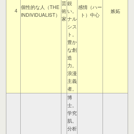
芸
鋭
個性的な人（THE
感情（ハー
術
い。
嫉妬
4
INDIVIDUALIST）
ト）中心
家
ナル
シス
ト。
豊か
な創
造
力。
浪漫
主義
者。
博
士。
学究
肌。
分析