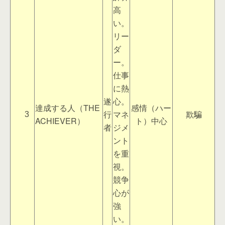
高
い。
リー
ダ
ー。
仕事
に熱
遂
心。
達成する人（THE
感情（ハー
行
マネ
欺騙
3
ACHIEVER）
ト）中心
者
ジメ
ント
を重
視。
競争
心が
強
い。