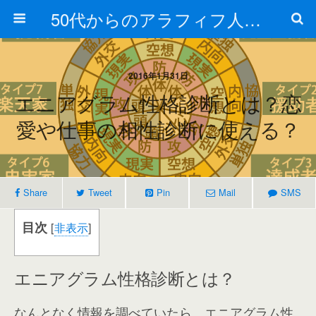
50代からのアラフィフ人生の楽しみ方
2016年1月31日
エニアグラム性格診断とは？恋
愛や仕事の相性診断に使える？
Share
Tweet
Pin
Mail
SMS
目次
[
非表示
]
エニアグラム性格診断とは？
なんとなく情報を調べていたら、エニアグラム性