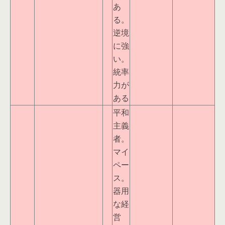
あ
る。
逆境
に強
い。
統率
力が
ある
平和
主義
者。
マイ
ペー
ス。
器用
な経
営