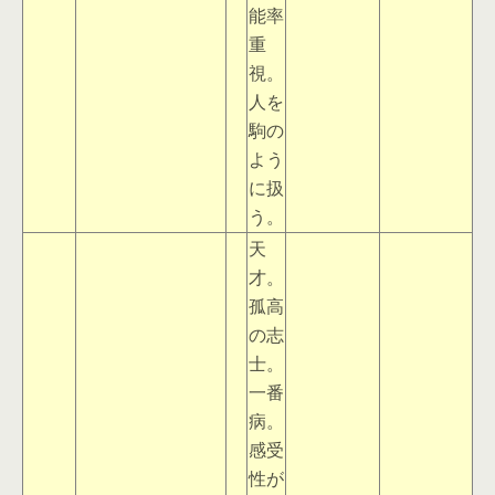
能率
重
視。
人を
駒の
よう
に扱
う。
天
才。
孤高
の志
士。
一番
病。
感受
性が