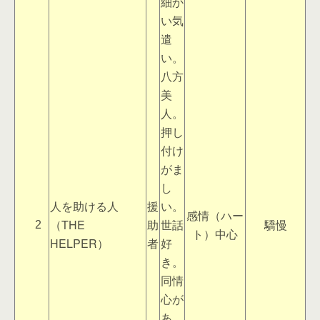
細か
い気
遣
い。
八方
美
人。
押し
付け
がま
し
人を助ける人
援
い。
感情（ハー
（THE
助
世話
驕慢
2
ト）中心
HELPER）
者
好
き。
同情
心が
あ