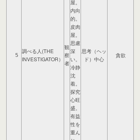
屋。
内向
的。
皮肉
屋。
思慮
観
調べる人(THE
深
思考（ヘッ
察
貪欲
5
INVESTIGATOR）
い。
ド）中心
者
冷静
沈
着。
探究
心旺
盛。
有益
性を
重ん