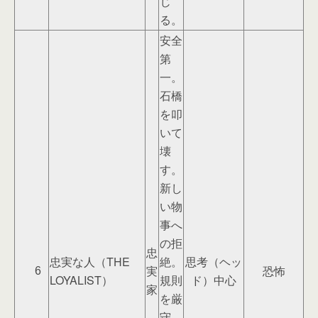
じ
る。
安全
第
一。
石橋
を叩
いて
壊
す。
新し
い物
事へ
の拒
忠
忠実な人（THE
絶。
思考（ヘッ
実
恐怖
6
LOYALIST）
規則
ド）中心
家
を厳
守。