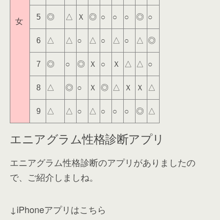
◎
△
Ｘ
◎
○
○
○
◎
○
5
女
△
△
○
△
○
△
○
△
◎
6
◎
○
◎
Ｘ
○
Ｘ
△
△
○
7
△
◎
○
Ｘ
◎
△
Ｘ
Ｘ
△
8
△
△
○
△
○
○
○
◎
△
9
エニアグラム性格診断アプリ
エニアグラム性格診断のアプリがありましたの
で、ご紹介しましね。
↓iPhoneアプリはこちら