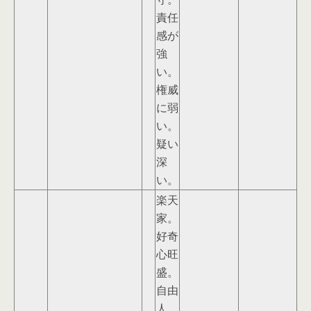
責任
感が
強
い。
権威
に弱
い。
疑い
深
い。
楽天
家。
好奇
心旺
盛。
自由
人。