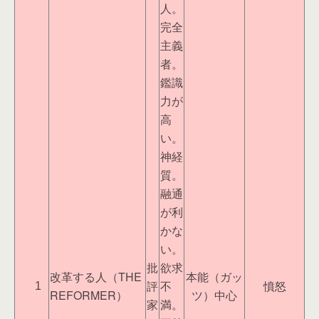
人。
完全
主義
者。
鑑識
力が
高
い。
神経
質。
融通
が利
かな
い。
批
欲求
改革する人（THE
本能（ガッ
評
不
憤怒
1
REFORMER）
ツ）中心
家
満。