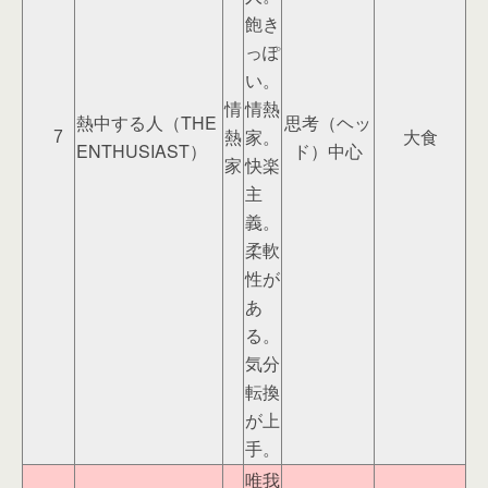
飽き
っぽ
い。
情
情熱
熱中する人（THE
思考（ヘッ
熱
家。
大食
7
ENTHUSIAST）
ド）中心
家
快楽
主
義。
柔軟
性が
あ
る。
気分
転換
が上
手。
唯我