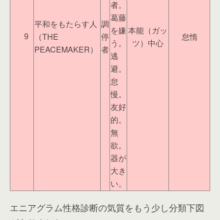
者。
葛藤
平和をもたらす人
調
を嫌
本能（ガッ
（THE
停
怠惰
9
う。
ツ）中心
PEACEMAKER）
者
逃
避。
怠
慢。
友好
的。
無
欲。
器が
大き
い。
エニアグラム性格診断の気質をもう少し分類下図