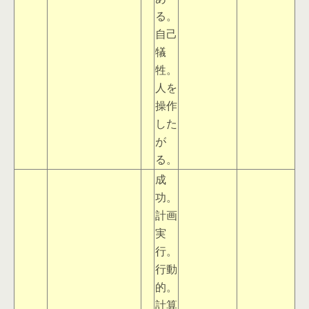
る。
自己
犠
牲。
人を
操作
した
が
る。
成
功。
計画
実
行。
行動
的。
計算