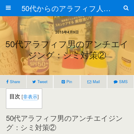
50代からのアラフィフ人生の楽しみ方
2015年4月9日
50代アラフィフ男のアンチエイ
ジング：シミ対策②
Share
Tweet
Pin
Mail
SMS
目次
[
非表示
]
50代アラフィフ男のアンチエイジン
グ：シミ対策②