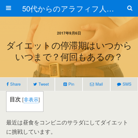
50代からのアラフィフ人生の楽しみ方
2017年9月6日
ダイエットの停滞期はいつから
いつまで？何回もあるの？
Share
Tweet
Pin
Mail
SMS
目次
[
非表示
]
最近は昼食をコンビニのサラダにしてダイエット
に挑戦しています。