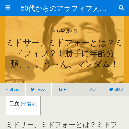
50代からのアラフィフ人生の楽しみ方
2017年1月20日
ミドサー、ミドフォーとは？ミ
ドフィフ？！勝手に年齢分
類。。。う～ん、マンダム！
Share
Tweet
Pin
Mail
SMS
目次
[
非表示
]
ミドサー、ミドフォーとは？ミドフ