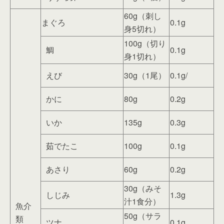
60g（刺し
まぐろ
0.1g
身5切れ）
100g（切り
鯛
0.1g
身1切れ）
えび
30g（1尾）
0.1g/
かに
80g
0.2g
いか
135g
0.3g
茹でたこ
100g
0.1g
あさり
60g
0.2g
30g（みそ
しじみ
1.3g
汁1食分）
魚介
50g（サラ
類
ツナ
0.1g