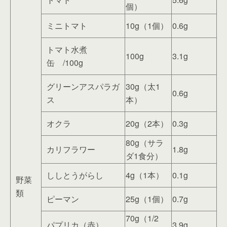
個）
ミニトマト
10g（1個）
0.6g
トマト水煮
100g
3.1g
缶 /100g
グリーンアスパラガ
30g（太1
0.6g
ス
本）
オクラ
20g（2本）
0.3g
80g（サラ
カリフラワー
1.8g
ダ1食分）
ししとうがらし
4g（1本）
0.1g
野菜
類
ピーマン
25g（1個）
0.7g
70g（1/2
パプリカ（赤）
3.9g