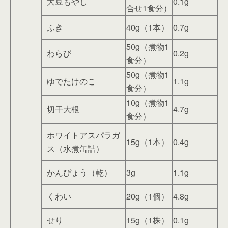
大豆もやし
0.1g
合せ1食分）
ふき
40g（1本）
0.7g
50g（煮物1
わらび
0.2g
食分）
50g（煮物1
ゆでたけのこ
1.1g
食分）
10g（煮物1
切干大根
4.7g
食分）
ホワイトアスパラガ
15g（1本）
0.4g
ス（水煮缶詰）
かんぴょう（乾）
3g
1.1g
くわい
20g（1個）
4.8g
せり
15g（1株）
0.1g