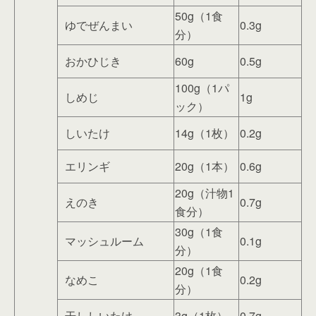
50g（1食
ゆでぜんまい
0.3g
分）
おかひじき
60g
0.5g
100g（1パ
しめじ
1g
ック）
しいたけ
14g（1枚）
0.2g
エリンギ
20g（1本）
0.6g
20g（汁物1
えのき
0.7g
食分）
30g（1食
マッシュルーム
0.1g
分）
20g（1食
なめこ
0.2g
分）
干ししいたけ
3g（1枚）
0.7g