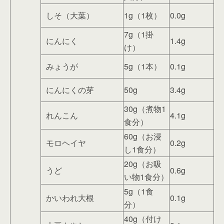
しそ（大葉）
1g（1枚）
0.0g
7g（1掛
にんにく
1.4g
け）
みょうが
5g（1本）
0.1g
にんにくの芽
50g
3.4g
30g（煮物1
れんこん
4.1g
食分）
60g（お浸
モロヘイヤ
0.2g
し1食分）
20g（お吸
うど
0.6g
い物1食分）
5g（1食
かいわれ大根
0.1g
分）
40g（付け