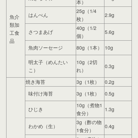
本）
25g（1/4
はんぺん
2.9g
魚介
枚）
類加
40g（1/2
さつまあげ
5.6g
工食
個）
品
魚肉ソーセージ
80g（1本）
10g
明太子（めんたい
10g（2切
0.3g
こ）
れ）
焼き海苔
3g（1枚）
0.2g
味付け海苔
3g（1枚）
0.5g
10g（煮物1
ひじき
1.3g
食分）
3g（酢の物
わかめ（生）
0.4g
1食分）