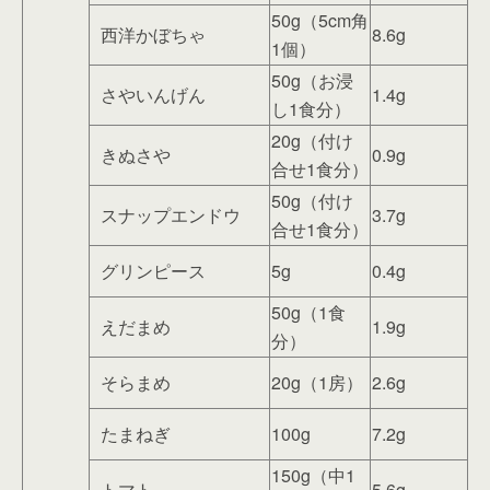
50g（5cm角
西洋かぼちゃ
8.6g
1個）
50g（お浸
さやいんげん
1.4g
し1食分）
20g（付け
きぬさや
0.9g
合せ1食分）
50g（付け
スナップエンドウ
3.7g
合せ1食分）
グリンピース
5g
0.4g
50g（1食
えだまめ
1.9g
分）
そらまめ
20g（1房）
2.6g
たまねぎ
100g
7.2g
150g（中1
トマト
5.6g