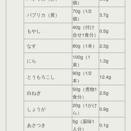
個）
70g（1/2
パプリカ（黄）
3.7g
個）
40g（付け
もやし
0.5g
合せ1食分）
なす
80g（1本）
2.3g
100g（1
にら
1.3g
束）
90g（1/2
とうもろこし
12.4g
本）
50g（煮物1
白ねぎ
2.5g
食分）
20g（1かけ
しょうが
0.9g
ら）
5g（薬味1
あさつき
0.1g
人分）