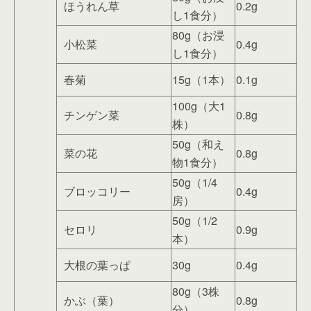
ほうれん草
0.2g
し1食分）
80g（お浸
小松菜
0.4g
し1食分）
春菊
15g（1本）
0.1g
100g（大1
チンゲン菜
0.8g
株）
50g（和え
菜の花
0.8g
物1食分）
50g（1/4
ブロッコリー
0.4g
房）
50g（1/2
セロリ
0.9g
本）
大根の葉っぱ
30g
0.4g
80g（3株
かぶ（葉）
0.8g
分）