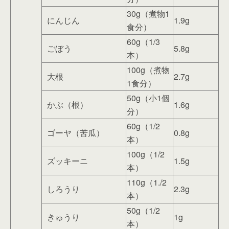
30g（煮物1
にんじん
1.9g
食分）
60g（1/3
ごぼう
5.8g
本）
100g（煮物
大根
2.7g
1食分）
50g（小1個
かぶ（根）
1.6g
分）
60g（1/2
ゴーヤ（苦瓜）
0.8g
本）
100g（1/2
ズッキーニ
1.5g
本）
110g（1./2
しろうり
2.3g
本）
50g（1/2
きゅうり
1g
本）