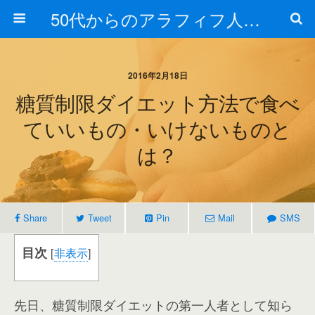
50代からのアラフィフ人生の楽しみ方
2016年2月18日
糖質制限ダイエット方法で食べ
ていいもの・いけないものと
は？
Share
Tweet
Pin
Mail
SMS
目次
[
非表示
]
先日、糖質制限ダイエットの第一人者として知ら