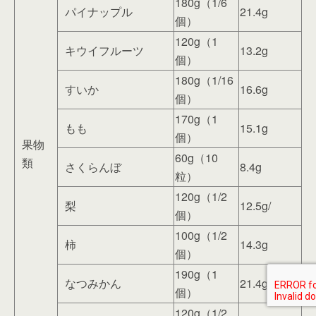
180g（1/6
パイナップル
21.4g
個）
120g（1
キウイフルーツ
13.2g
個）
180g（1/16
すいか
16.6g
個）
170g（1
もも
15.1g
個）
果物
60g（10
類
さくらんぼ
8.4g
粒）
120g（1/2
梨
12.5g/
個）
100g（1/2
柿
14.3g
個）
190g（1
なつみかん
21.4g
個）
120g（1/2