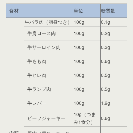
食材
単位
糖質量
牛バラ肉（脂身つき）
100g
0.1g
牛肩ロース肉
100g
0.2g
牛サーロイン肉
100g
0.3g
牛もも肉
100g
0.6g
牛ヒレ肉
100g
0.5g
牛ランプ肉
100g
0.5g
牛レバー
100g
1.9g
10g（つま
ビーフジャーキー
0.6g
み1食分）
肉類