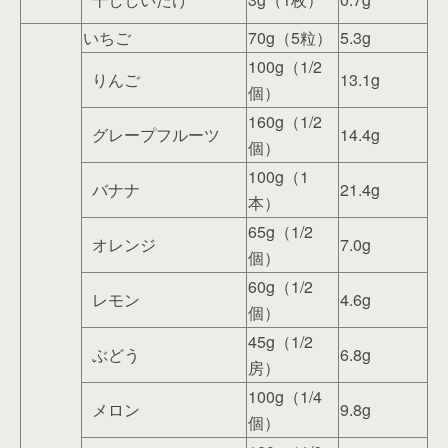
いちご
70g（5粒）
5.3g
100g（1/2
りんご
13.1g
個）
160g（1/2
グレープフルーツ
14.4g
個）
100g（1
バナナ
21.4g
本）
65g（1/2
オレンジ
7.0g
個）
60g（1/2
レモン
4.6g
個）
45g（1/2
ぶどう
6.8g
房）
100g（1/4
メロン
9.8g
個）