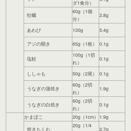
ダ1食分）
60g（1個
牡蠣
2.8g
分）
あわび
130g
5.4g
アジの開き
65g（1枚）
0.1g
100g（1切
塩鮭
0.1g
れ）
ししゃも
50g（2尾）
0.1g
60g（2切
うなぎの蒲焼き
1.9g
れ）
60g（2切
うなぎの白焼き
0.1g
れ）
かまぼこ
20g（1cm）
1.9g
20g（1/4
焼きちくわ
2.7g