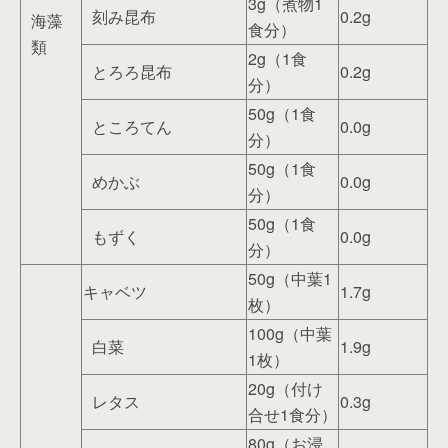
3g（煮物1
刻み昆布
0.2g
海藻
食分）
類
2g（1食
とろろ昆布
0.2g
分）
50g（1食
ところてん
0.0g
分）
50g（1食
めかぶ
0.0g
分）
50g（1食
もずく
0.0g
分）
50g（中葉1
キャベツ
1.7g
枚）
100g（中葉
白菜
1.9g
1枚）
20g（付け
レタス
0.3g
合せ1食分）
80g（お浸