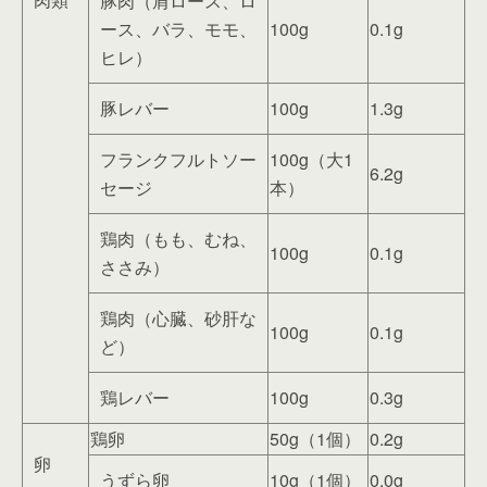
豚肉（肩ロース、ロ
ース、バラ、モモ、
100g
0.1g
ヒレ）
豚レバー
100g
1.3g
フランクフルトソー
100g（大1
6.2g
セージ
本）
鶏肉（もも、むね、
100g
0.1g
ささみ）
鶏肉（心臓、砂肝な
100g
0.1g
ど）
鶏レバー
100g
0.3g
鶏卵
50g（1個）
0.2g
卵
うずら卵
10g（1個）
0.0g