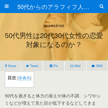
50代からのアラフィフ人生の楽しみ方
2018年8月19日
50代男性は20代30代女性の恋愛
対象になるのか？
Share
Tweet
Pin
Mail
SMS
目次
[
非表示
]
50代を過ぎると体力の衰えや体の不調、シワやシ
ミなどが増えて見た目が低下するなどしてきま