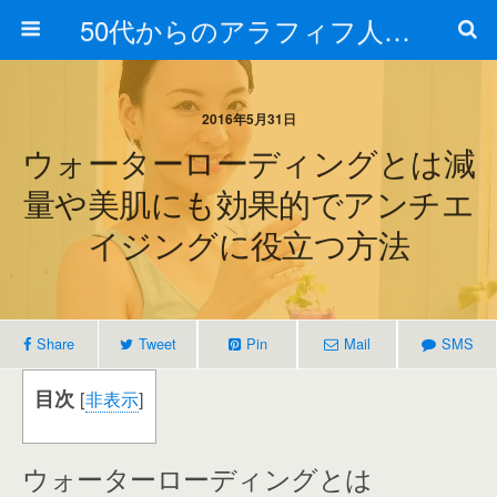
50代からのアラフィフ人生の楽しみ方
2016年5月31日
ウォーターローディングとは減
量や美肌にも効果的でアンチエ
イジングに役立つ方法
Share
Tweet
Pin
Mail
SMS
目次
[
非表示
]
ウォーターローディングとは