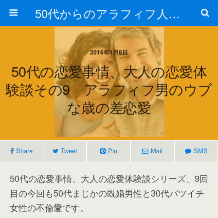
50代からのアラフィフ人生の楽しみ方
2016年1月8日
50代の恋愛事情、大人の恋愛体
験談その9 アラフィフ男のウブ
な歳の差恋愛
Share
Tweet
Pin
Mail
SMS
50代の恋愛事情、大人の恋愛体験談シリーズ、9回
目の今回も50代まじかの既婚男性と30代バツイチ
女性の不倫愛です。