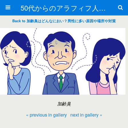
50代からのアラフィフ人生の楽しみ方
Back to 加齢臭はどんなにおい？男性に多い原因や場所や対策
加齢臭
« previous in gallery
next in gallery »