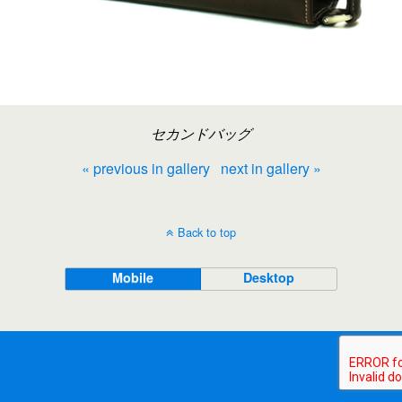
セカンドバッグ
« previous in gallery
next in gallery »
Back to top
Mobile
Desktop