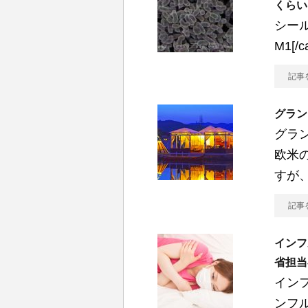
くらい
シー
M1[
記事
グラン
グラ
欧米
すが
記事
インフ
省担当
イン
ンフ