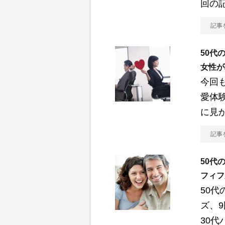
回の記
記事
50代
女性が
今回
愛体
に見
記事
50代
フィフ
50
ズ、
30代