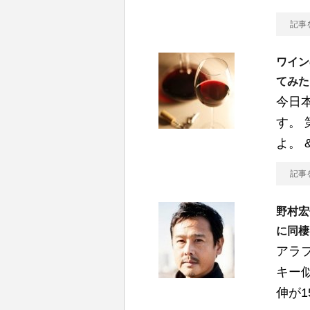
記事
ワイン
てみた
今日
す。
よ。 
記事
野村宏
に同棲
アラ
キー
伸が1