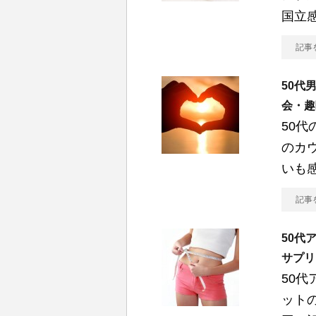
国立
記事
50代
会・趣
50代
のカ
いも
記事
50代
サプリ
50
ット