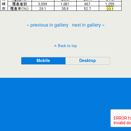
« previous in gallery
next in gallery »
Back to top
Mobile
Desktop