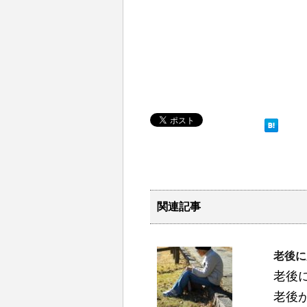
関連記事
老後に
老後
老後