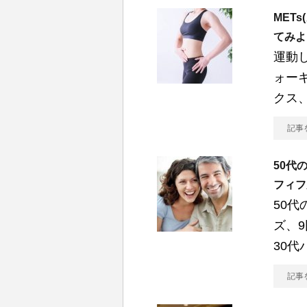
MET
てみよ
運動
ォー
クス
記事
50代
フィフ
50
ズ、
30代
記事