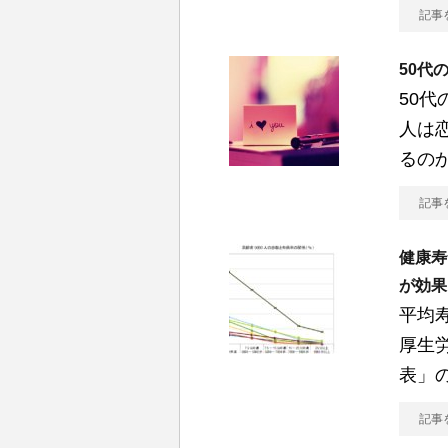
記事
50代
50代
人は
るの
記事
健康寿
が効果
平均
厚生
表」
記事