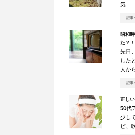
気
記事
昭和時
た？！
先日
した
人か
記事
正しい
50
少し
ビ、