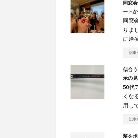
同窓会
ートか
同窓会
りま
に帰
記事
似合う
示の見
50
くな
用し
記事
髪をボ