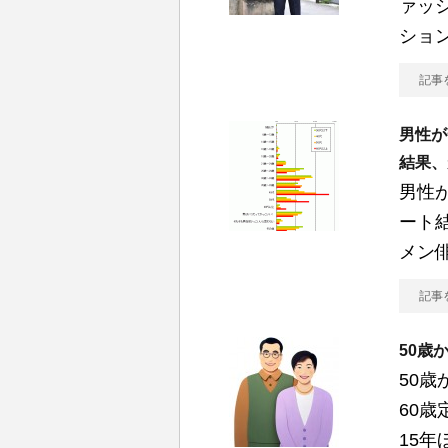
ァッ
ショ
記事
男性が
結果、
男性
ート結
メン
記事
50歳
50歳
60歳
15年