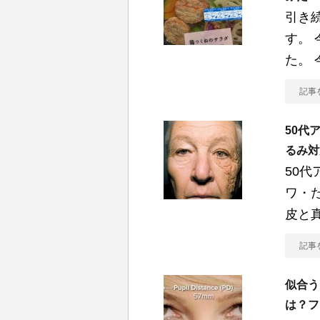
引き
す。
た。 
記事
50代
るみ対
50
ワ・
皮と
記事
似合う
は？フ