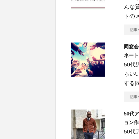
んな
トの
記事
同窓会
ネート
50
らい
する
記事
50代
ョン作
50