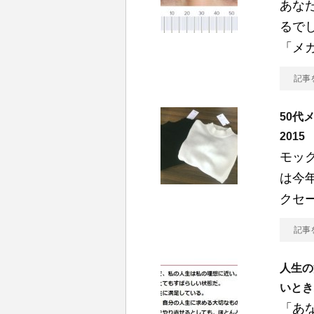
あな
るで
「メ
記事
50代
201
モッ
は今
クセ
記事
人生の
いとき
「あ