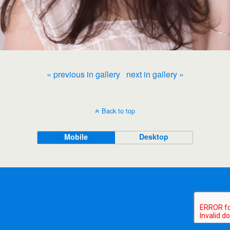
« previous in gallery
next in gallery »
Back to top
Mobile
Desktop