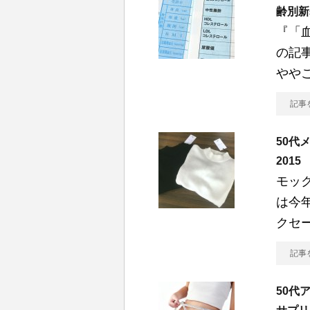
齢別新
『「血
の記
やや
記事
50代
201
モッ
は今
クセ
記事
50代