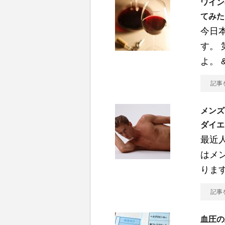
ワイン
てみた
今日
す。
よ。 
記事
メンズ
ダイエ
最近
はメ
りま
記事
血圧の