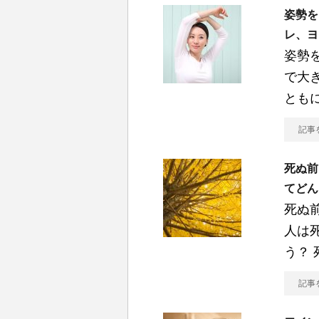
姿勢を
レ、ヨ
姿勢
で大
とも
記事
死ぬ前
てどん
死ぬ
人は
う？ 
記事