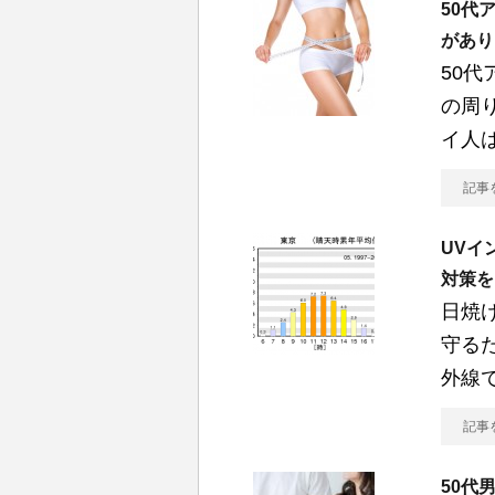
50代
があり
50
の周
イ人
記事
UVイ
対策を
日焼
守る
外線
記事
50代