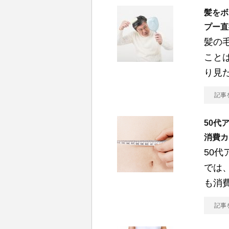
髪をボ
プー直
髪の
こと
り見
記事
50代
消費カ
50
では
も消
記事