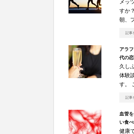
メッ
すか
朝、
記事
アラフ
代の恋
久し
体験
す。 
記事
血管を
い食べ
健康