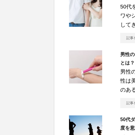
50
ワや
して
記事
男性の
とは？
男性
性は
のあ
記事
50代
度を意