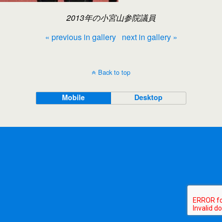
2013年の小宮山参院議員
« previous in gallery
next in gallery »
Back to top
Mobile
Desktop